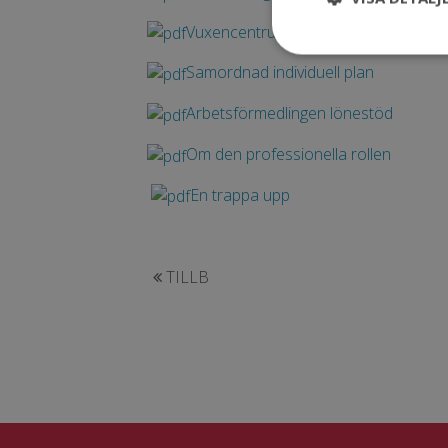
Vuxencentrum Motala kommun
Samordnad individuell plan
Arbetsförmedlingen lönestöd
Om den professionella rollen
En trappa upp
TILLB