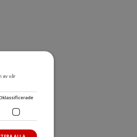
n av vår
Oklassificerade
PTERA ALLA