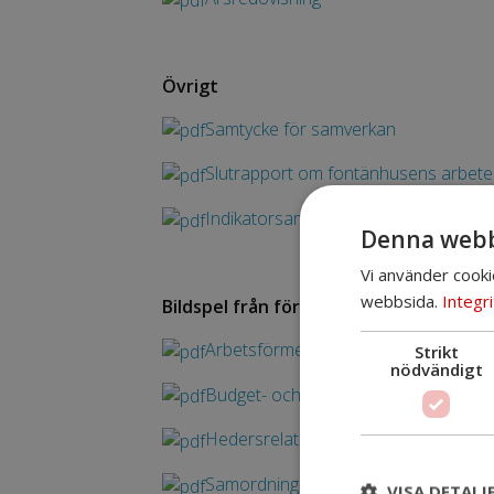
Övrigt
Samtycke för samverkan
Slutrapport om fontänhusens arbete
Indikatorsammanställning
Denna webb
Vi använder cooki
webbsida.
Integri
Bildspel från föreläsningar
Arbetsförmedlingens reformering
Strikt
nödvändigt
Budget- och skuldrådgivning
Hedersrelaterat våld
Samordningsförbundet
VISA DETALJ