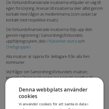
De förbundsfinansierade insatserna erbjuder en väg till
egen försörjning. Anvisan till insatserna sker alltid genom
kontakt med någon av medlemmarna (som sedan tar
kontakt med respektive insats).
De förbundsfinansierade insatserna följs upp dels
genom registrering i Samordningsförbundets
uppföljningssytem, dels i
Nätverket västra
och
Chefsgruppen
.
Alla insatser är öppna för deltagare från alla fem
kommuner.
Vid frågor om Samordningsförbundets insatser,
kontakta Christian Nyenger (se kontaktuppgifter till
höger).
Denna webbplats använder
cookies
Vi använder cookies för att samla in data i