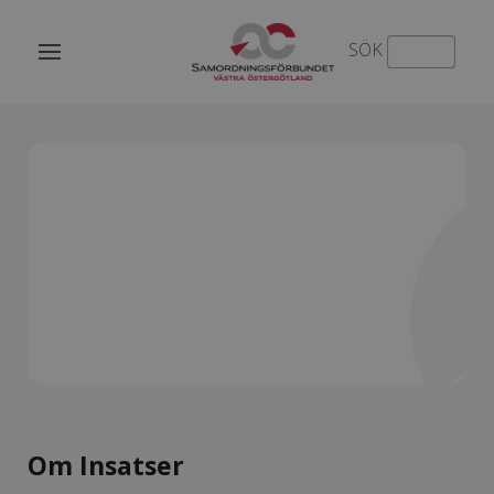
SÖK
Insatser på vägen till arbete och
egen försörjning
Om Insatser