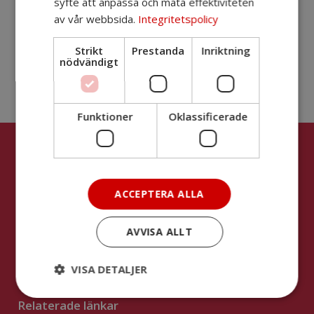
syfte att anpassa och mäta effektiviteten
av vår webbsida.
Integritetspolicy
KONTAKT
Christian Nyenger
Strikt
Prestanda
Inriktning
nödvändigt
xt.christian.nyenger@motala.se
076-1711883
Funktioner
Oklassificerade
Kontakta oss
Långbackagatan 1, plan 4
ACCEPTERA ALLA
591 86 Motala
Kansliet
AVVISA ALLT
Styrelsen
Chefsgruppen
VISA DETALJER
Relaterade länkar