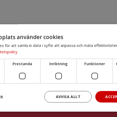
ning och samordningsförbund, se:
www.finsam.se
plats använder cookies
es för att samla in data i syfte att anpassa och mäta effektivitete
tetspolicy
Prestanda
Inriktning
Funktioner
Relaterade länkar
Sa
Välfärdsguiden
ER
AVVISA ALLT
ACCE
NNS