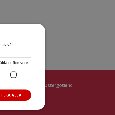
n av vår
Oklassificerade
mordningsförbunden Östergötland
Centrala Östergötland
PTERA ALLA
Östra Östergötland