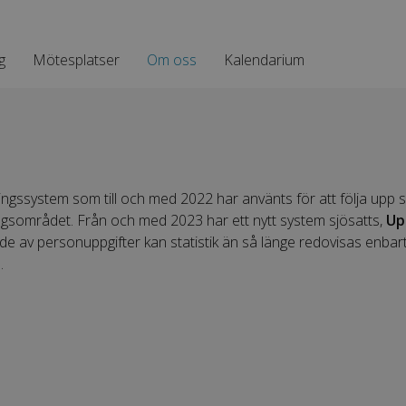
g
Mötesplatser
Om oss
Kalendarium
ngssystem som till och med 2022 har använts för att följa up
ingsområdet. Från och med 2023 har ett nytt system sjösatts,
Up
nde av personuppgifter kan statistik än så länge redovisas enbar
.