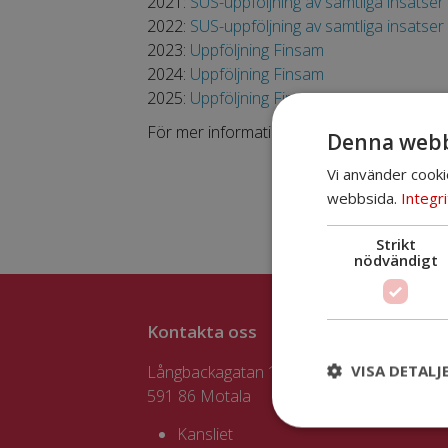
2021:
SUS-uppföljning av samtliga insatser
2022:
SUS-uppföljning av samtliga insatser
2023:
Uppföljning Finsam
2024:
Uppföljning Finsam
2025:
Uppföljning Finsam
För mer information om finansiell samord
Denna webb
Vi använder cooki
webbsida.
Integri
Strikt
nödvändigt
Kontakta oss
VISA DETALJ
Långbackagatan 1, plan 4
591 86 Motala
Kansliet