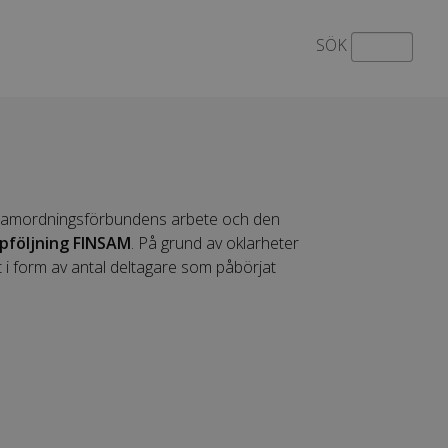
SÖK
p samordningsförbundens arbete och den
pföljning FINSAM
. På grund av oklarheter
t i form av antal deltagare som påbörjat