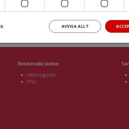
ER
AVVISA ALLT
ACCE
Relaterade länkar
Sa
Välfärdsguiden
NNS