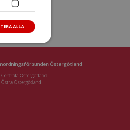
PTERA ALLA
mordningsförbunden Östergötland
Centrala Östergötland
Östra Östergötland