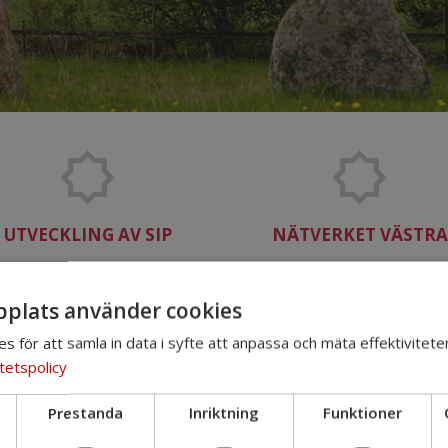
UTVECKLING AV SIP
NÄTVERKET VÄSTRA
mordningsförbundet Västra
Nätverket västra består a
Östergötland erbjuder
medarbetare med samla
plats använder cookies
dlemmarna utbildning inom
kompetens från samtliga par
es för att samla in data i syfte att anpassa och mäta effektivitete
SIP.
tetspolicy
Prestanda
Inriktning
Funktioner
Förbundsmedlemmar