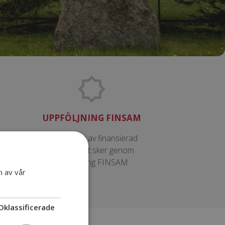
UPPFÖLJNING FINSAM
v
Uppföljning av finansierad
d
verksamhet sker genom
ter.
Uppföljning FINSAM
n av vår
Oklassificerade