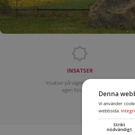
INSATSER
Insatser på vägen till arbete och
Sa
egen försörjning.
Denna webb
me
Vi använder cooki
webbsida.
Integri
Strikt
nödvändigt