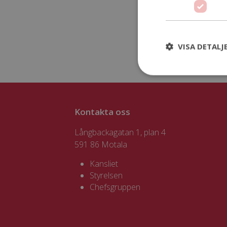
VISA DETALJ
Kontakta oss
Långbackagatan 1, plan 4
591 86 Motala
Kansliet
Styrelsen
Chefsgruppen