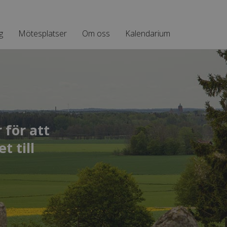
g
Mötesplatser
Om oss
Kalendarium
för att
t till