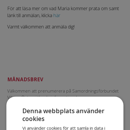
För att läsa mer om vad Maria kommer prata om samt
länk till anmälan, klicka
här
Varmt välkommen att anmäla dig!
MÅNADSBREV
Välkommen att prenumerera på Samordningsförbundet
Västra Östergötlands informationsbrev.
E-post
Denna webbplats använder
cookies
Prenumerera
Vi använder cookies för att samla in data i