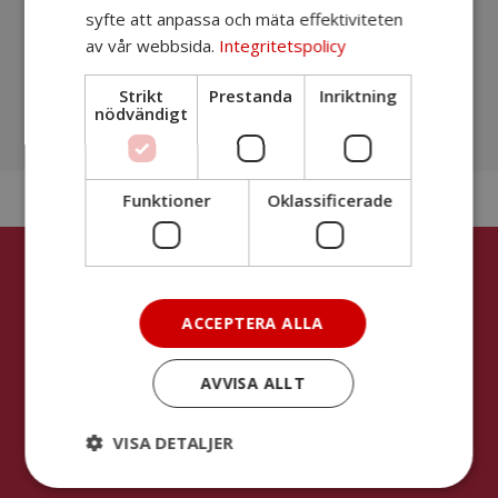
syfte att anpassa och mäta effektiviteten
När jag prenumererar samtycker jag till att
av vår webbsida.
Integritetspolicy
samordningsförbundet behandlar mina personuppgifter
för att jag ska kunna få information från förbundet. Hur
Strikt
Prestanda
Inriktning
mina personuppgifter behandlas framgår i förbundets
nödvändigt
Integritetspolicy
Funktioner
Oklassificerade
Kontakta oss
Långbackagatan 1, plan 4
ACCEPTERA ALLA
591 86 Motala
AVVISA ALLT
Kansliet
Styrelsen
VISA DETALJER
Chefsgruppen