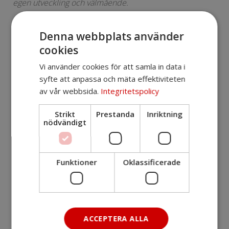
egen utveckling och välmående.
Denna webbplats använder
Välkomna!
cookies
Vi använder cookies för att samla in data i
Detaljer
syfte att anpassa och mäta effektiviteten
av vår webbsida.
Integritetspolicy
Startar
2025-04-24 8:30
Slutar
2025-04-24 11:00
Strikt
Prestanda
Inriktning
nödvändigt
Registration Start Date
2025-01-29 13:00
Anmälan stängs
2025-04-17 16:00
Funktioner
Oklassificerade
Det går inte längre att anmäla sig
men skicka ett mail och dubbelkolla
ifall det finns någon lucka!
ACCEPTERA ALLA